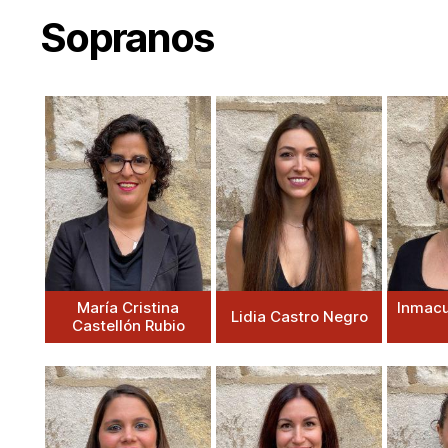
Sopranos
María Cristina
Inmacu
Lidia Castro Negro
Castellón Rubio