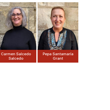
Carmen Salcedo
Pepa Santamaría
Salcedo
Grant