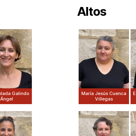
Altos
lada Galindo
María Jesús Cuenca
E
Ángel
Villegas