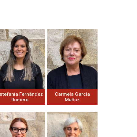
stefanía Fernández
Carmela García
Romero
Muñoz