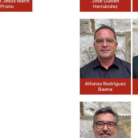
o Jesús Marín
José Guillén
Prieto
Hernández
Alfonso Rodríguez
Baena