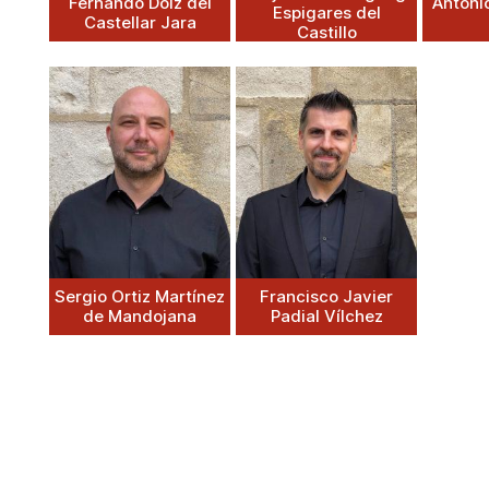
Fernando Dolz del
Antoni
Espigares del
Castellar Jara
Castillo
Sergio Ortiz Martínez
Francisco Javier
de Mandojana
Padial Vílchez