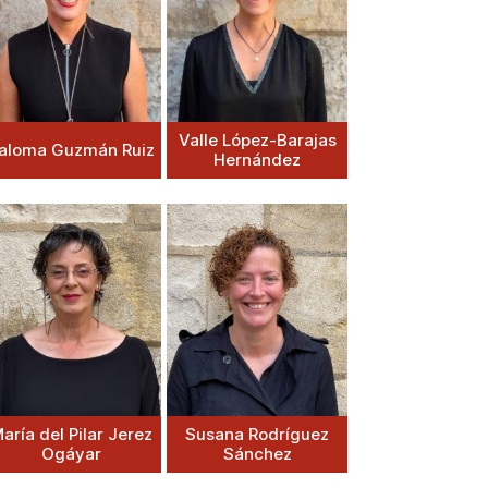
Valle López-Barajas
aloma Guzmán Ruiz
Hernández
aría del Pilar Jerez
Susana Rodríguez
Ogáyar
Sánchez