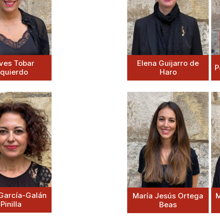
ves Tobar
Elena Guijarro de
P
zquierdo
Haro
García-Galán
María Jesús Ortega
M
Pinilla
Beas