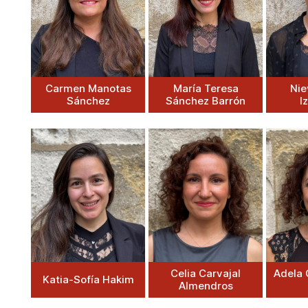
Carmen Manotas
María Teresa
Nie
Sánchez
Sánchez Barrón
I
Celia Carvajal
Adela 
Katia-Sofía Hakim
Almendros