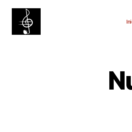
In
Coro
Ciudad
de
Granada
N