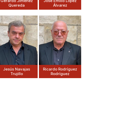
Gerardo Jiménez
José Emilio López
Quereda
Álvarez
Jesús Navajas
Ricardo Rodríguez
Trujillo
Rodríguez